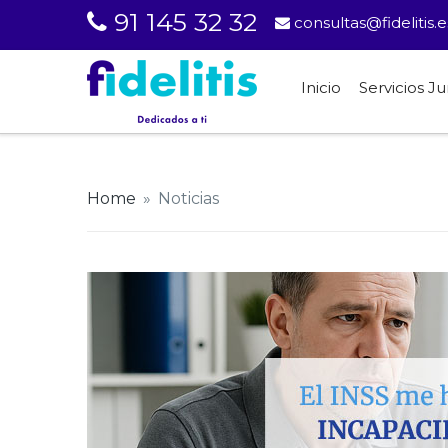
91 145 32 32
consultas@fidelitis.e
Inicio
Servicios Ju
Home
»
Noticias