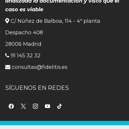
analizada la documentación y visto que el
caso es viable
C/ Núñez de Balboa, 114 - 4ª planta
Despacho 408
28006 Madrid
91 145 32 32
consultas@fidelitis.es
SÍGUENOS EN REDES
facebook
x
instagram
youtube
tiktok