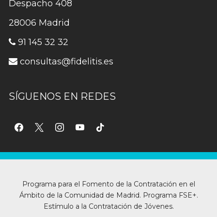
Despacho 408
28006 Madrid
91 145 32 32
consultas@fidelitis.es
SÍGUENOS EN REDES
facebook
x
instagram
youtube
tiktok
Programa para el Fomento de la Contratación en el
Ámbito de la Comunidad de Madrid. Programa FSE+.
Estímulo a la Contratación de Jóvenes.