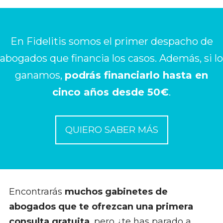
En Fidelitis somos el primer despacho de
abogados que financia los casos. Además, si lo
ganamos,
podrás financiarlo hasta en
cinco años desde 50€
.
QUIERO SABER MÁS
Encontrarás
muchos gabinetes de
abogados que te ofrezcan una primera
consulta gratuita
, pero ¿te has parado a