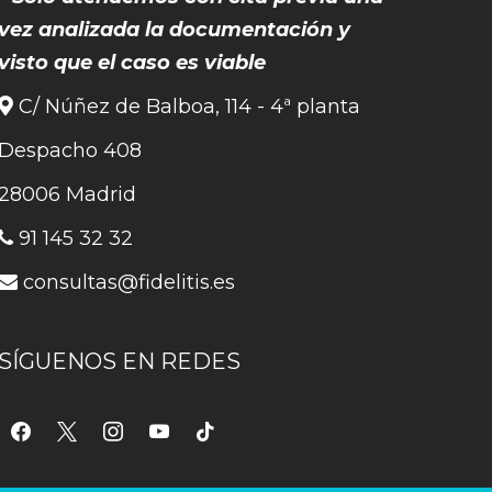
vez analizada la documentación y
visto que el caso es viable
C/ Núñez de Balboa, 114 - 4ª planta
Despacho 408
28006 Madrid
91 145 32 32
consultas@fidelitis.es
SÍGUENOS EN REDES
facebook
x
instagram
youtube
tiktok