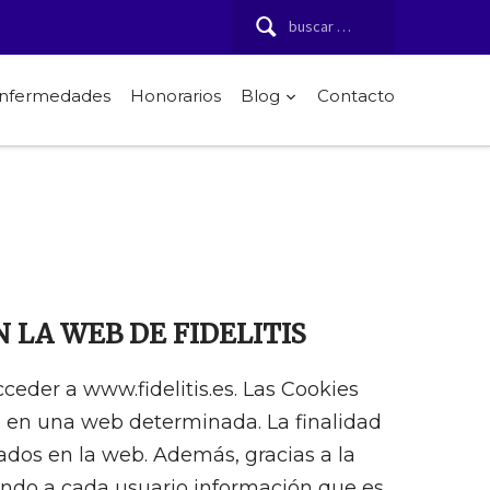
Buscar:
 enfermedades
Honorarios
Blog
Contacto
 LA WEB DE FIDELITIS
ceder a www.fidelitis.es. Las Cookies
d en una web determinada. La finalidad
nados en la web. Además, gracias a la
itando a cada usuario información que es