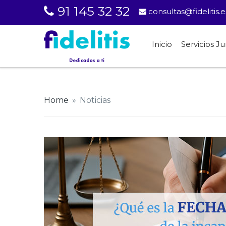
91 145 32 32
consultas@fidelitis.e
Inicio
Servicios Ju
Home
»
Noticias