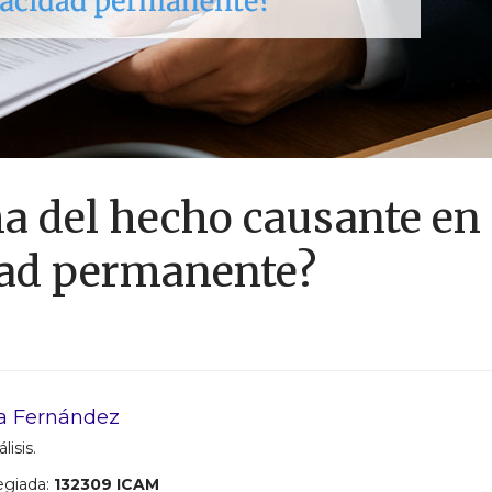
ha del hecho causante en
dad permanente?
a Fernández
lisis.
egiada:
132309 ICAM