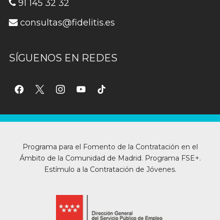
91 145 32 32
consultas@fidelitis.es
SÍGUENOS EN REDES
facebook
x
instagram
youtube
tiktok
Programa para el Fomento de la Contratación en el
Ámbito de la Comunidad de Madrid. Programa FSE+.
Estímulo a la Contratación de Jóvenes.