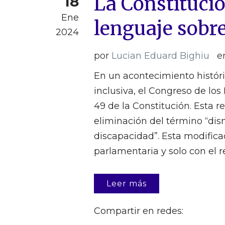
La Constituci
18
Ene
lenguaje sobr
2024
por
Lucian Eduard Bighiu
e
En un acontecimiento históri
inclusiva, el Congreso de los
49 de la Constitución. Esta 
eliminación del término “dis
discapacidad”. Esta modific
parlamentaria y solo con el r
Leer más
Compartir en redes: