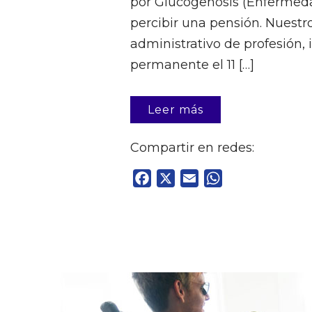
por Glucogenosis (Enfermed
percibir una pensión. Nuestro
administrativo de profesión,
permanente el 11 […]
Leer más
Compartir en redes:
Facebook
X
Email
WhatsApp