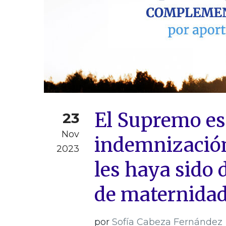
El Supremo est
23
Nov
indemnización
2023
les haya sido
de maternida
por
Sofía Cabeza Fernández