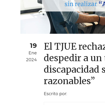
El TJUE recha
19
Ene
despedir a un
2024
discapacidad s
razonables”
Escrito por: