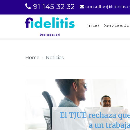
91 145 32 32
consultas@fidelitis.e
Inicio
Servicios Ju
Home
»
Noticias