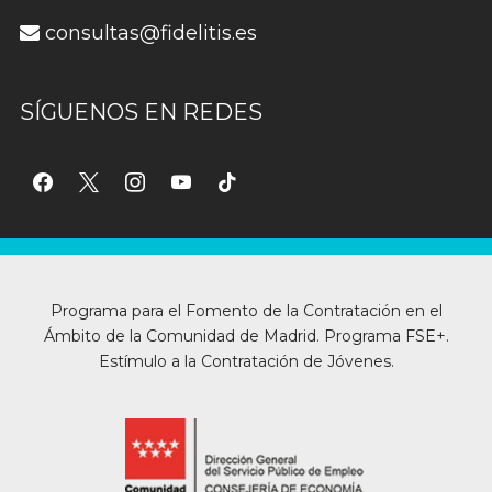
consultas@fidelitis.es
SÍGUENOS EN REDES
facebook
x
instagram
youtube
tiktok
Programa para el Fomento de la Contratación en el
Ámbito de la Comunidad de Madrid. Programa FSE+.
Estímulo a la Contratación de Jóvenes.