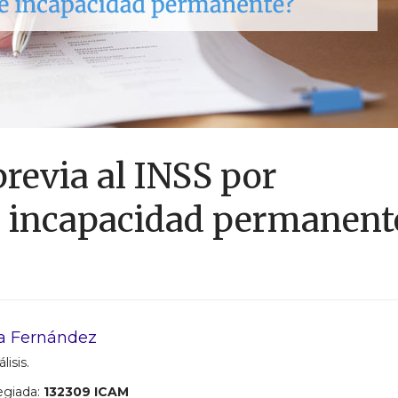
revia al INSS por
e incapacidad permanent
a Fernández
lisis.
egiada:
132309 ICAM