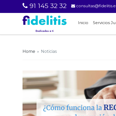
91 145 32 32
consultas@fidelitis.e
Inicio
Servicios Ju
Home
»
Noticias