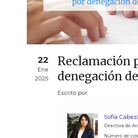
Reclamación p
22
Ene
denegación d
2025
Escrito por:
Sofía Cabez
Directora de Aná
Número de col