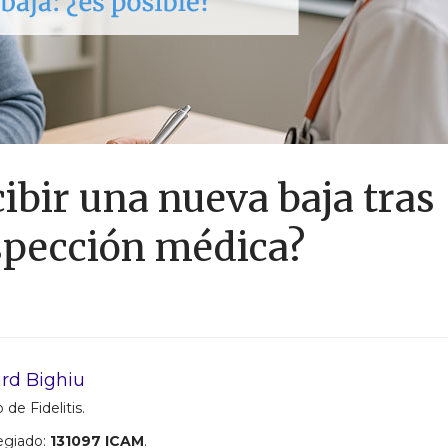
cibir una nueva baja tras
nspección médica?
rd Bighiu
 de Fidelitis.
egiado:
131097 ICAM
.