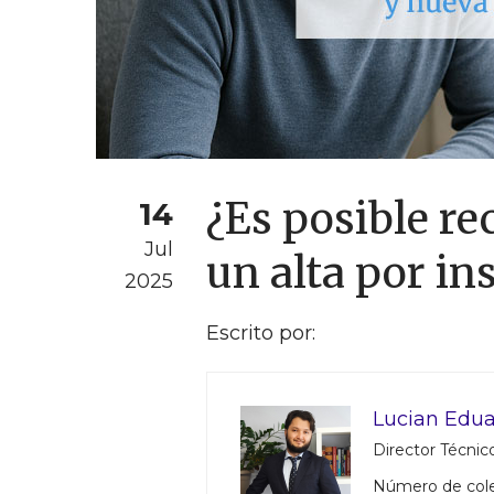
¿Es posible re
14
Jul
un alta por i
2025
Escrito por:
Lucian Edua
Director Técnico
Número de col