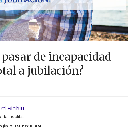
 pasar de incapacidad
al a jubilación?
rd Bighiu
 de Fidelitis.
egiado:
131097 ICAM
.