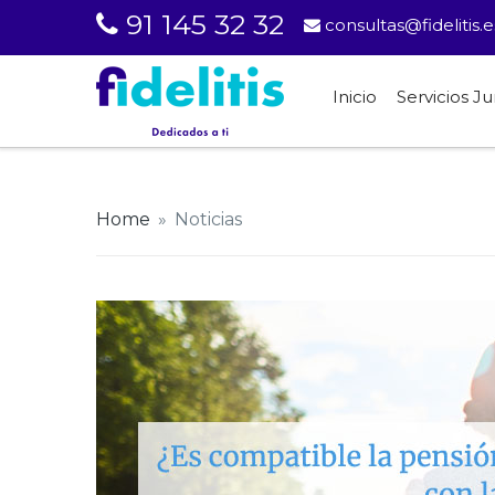
91 145 32 32
consultas@fidelitis.e
Inicio
Servicios Ju
Home
»
Noticias