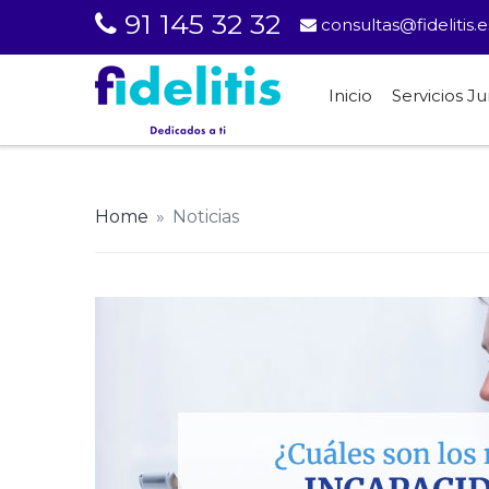
91 145 32 32
consultas@fidelitis.e
Inicio
Servicios Ju
Home
»
Noticias