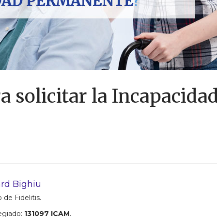
a solicitar la Incapacida
rd Bighiu
 de Fidelitis.
egiado:
131097 ICAM
.