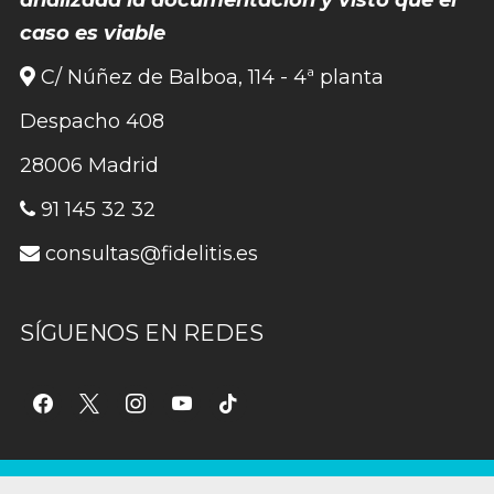
caso es viable
C/ Núñez de Balboa, 114 - 4ª planta
Despacho 408
28006 Madrid
91 145 32 32
consultas@fidelitis.es
SÍGUENOS EN REDES
facebook
x
instagram
youtube
tiktok