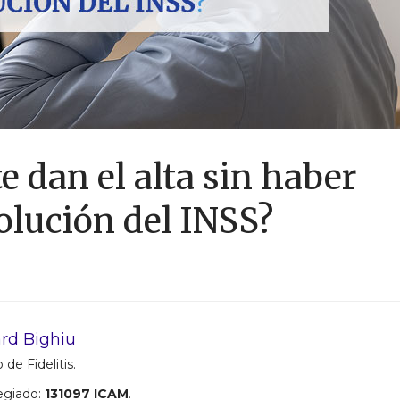
e dan el alta sin haber
solución del INSS?
rd Bighiu
 de Fidelitis.
egiado:
131097 ICAM
.