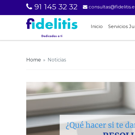
91 145 32 32
consultas@fidelitis.e
Inicio
Servicios Ju
Home
»
Noticias