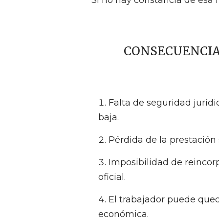
Si no hay constancia de esa no
CONSECUENCIAS
Falta de seguridad juríd
baja.
Pérdida de la prestación
Imposibilidad de reinco
oficial.
El trabajador puede qued
económica.