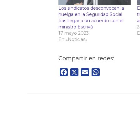
Los sindicatos desconvocan la
E
huelga en la Seguridad Social
t
tras llegar a un acuerdo con el
a
ministro Escrivá
2
17 mayo 2023
E
En «Noticias»
Compartir en redes:
Facebook
X
Email
WhatsApp