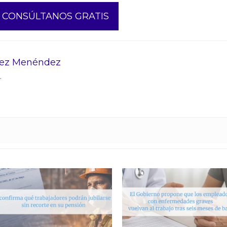
CONSÚLTANOS GRATIS
rez Menéndez
.