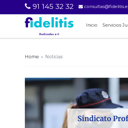
91 145 32 32
consultas@fidelitis.e
Inicio
Servicios Ju
Home
»
Noticias