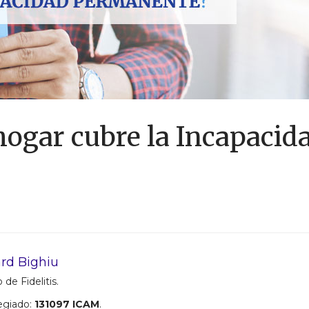
hogar cubre la Incapacid
rd Bighiu
 de Fidelitis.
egiado:
131097 ICAM
.