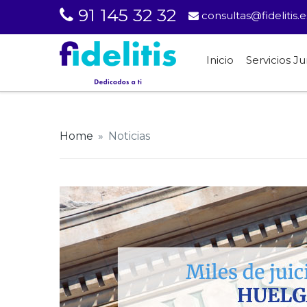
91 145 32 32
consultas@fidelitis.e
Inicio
Servicios Ju
Home
»
Noticias