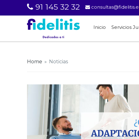
91 145 32 32
consultas@fidelitis.e
Inicio
Servicios Ju
Home
»
Noticias