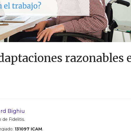
adaptaciones razonables 
rd Bighiu
 de Fidelitis.
egiado:
131097 ICAM
.