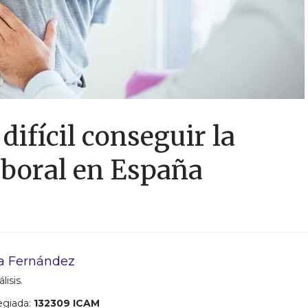
difícil conseguir la
aboral en España
a Fernández
lisis.
egiada:
132309 ICAM