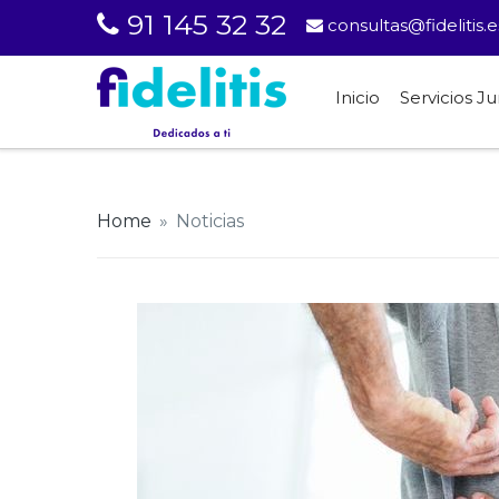
91 145 32 32
consultas@fidelitis.e
Inicio
Servicios Ju
Home
»
Noticias