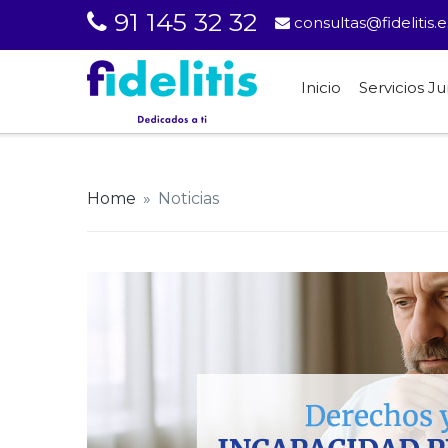
91 145 32 32
consultas@fidelitis.e
Inicio
Servicios Ju
Home
»
Noticias