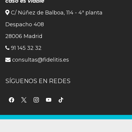
caso es viable
C/ Núñez de Balboa, 114 - 4ª planta
Despacho 408
28006 Madrid
91 145 32 32
consultas@fidelitis.es
SÍGUENOS EN REDES
facebook
x
instagram
youtube
tiktok