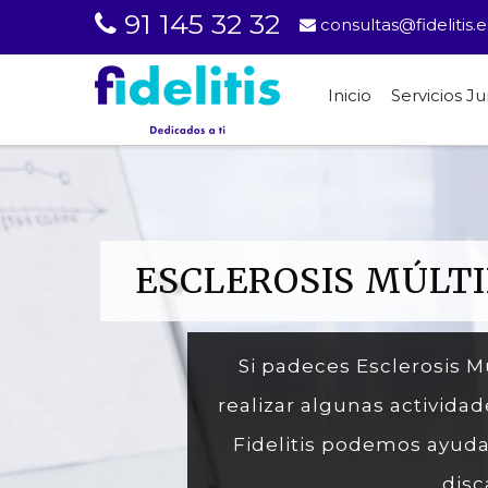
91 145 32 32
consultas@fidelitis.e
Inicio
Servicios Ju
ESCLEROSIS MÚLTI
Si padeces Esclerosis 
realizar algunas actividad
Fidelitis podemos ayuda
disc