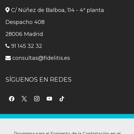
C/ Núñez de Balboa, 114 - 4ª planta
Despacho 408
28006 Madrid
91 145 32 32
consultas@fidelitis.es
SÍGUENOS EN REDES
facebook
x
instagram
youtube
tiktok
Programa para el Fomento de la Contratación en el