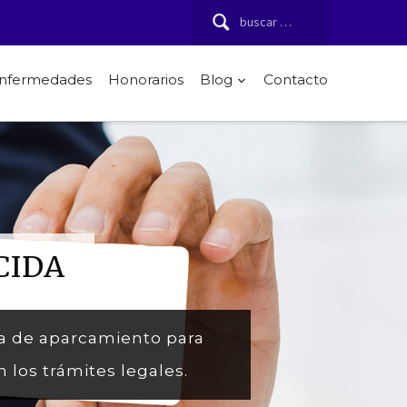
Buscar:
 enfermedades
Honorarios
Blog
Contacto
CIDA
eta de aparcamiento para
los trámites legales.