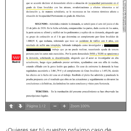
Página
1
/
2
Zoom
100%
¿Quieres ser tú nuestro próximo caso de