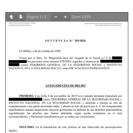
Página
1
/
3
Zoom
100%